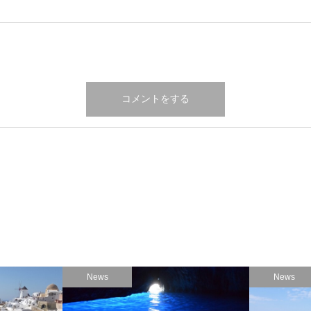
News
News