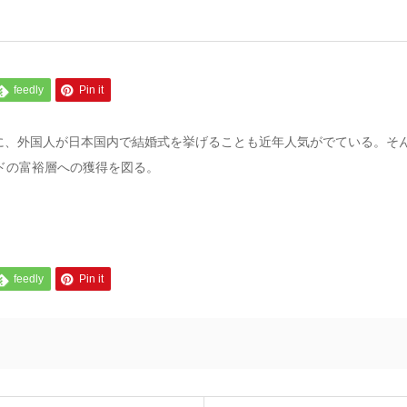
feedly
Pin it
、外国人が日本国内で結婚式を挙げることも近年人気がでている。そん
ドの富裕層への獲得を図る。
feedly
Pin it