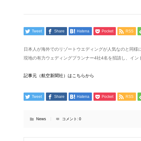
Tweet
Share
Hatena
Pocket
RSS
日本人が海外でのリゾートウエディングが人気なのと同様に
現地の有力ウェディングプランナー4社4名を招請し、イン
記事元（航空新聞社）はこちらから
Tweet
Share
Hatena
Pocket
RSS
News
コメント:
0