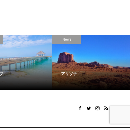
News
ブ
アリゾナ