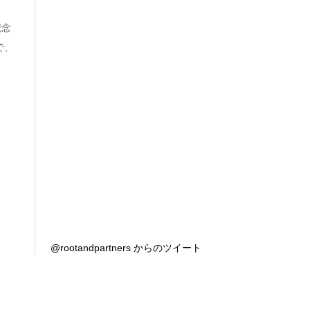
記念
で、
@rootandpartners からのツイート