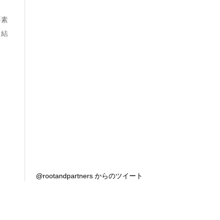
要素
。結
@rootandpartners からのツイート