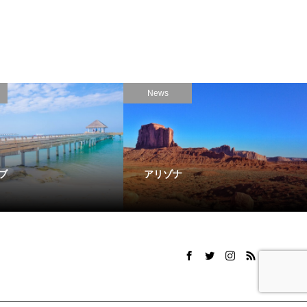
News
ブ
アリゾナ