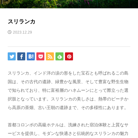
スリランカ
2023.12.29
スリランカ、インド洋の涙の形をした宝石とも呼ばれるこの島
国は、その古代の遺跡、緑豊かな風景、そして豊富な野生生物
で知られており、特に富裕層のハネムーンにとって際立った選
択肢となっています。スリランカの美しさは、熱帯のビーチか
ら高原の茶畑、古い王朝の遺跡まで、その多様性にあります。
首都コロンボの高級ホテルは、洗練された宿泊体験と上質なサ
ービスを提供し、モダンな快適さと伝統的なスリランカの魅力