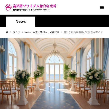
News
ブログ
News
,
企業の皆様へ
,
結婚式場
贅沢な結婚式場選びの完璧なガイド