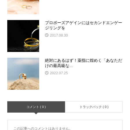
プロポーズアゲインにはセカンドエンゲー
ジリングを
2017.08.30
絶対にあるはず！薬指に煌めく「あなただ
けの最高級な...
2022.07.25
コメント ( 0 )
トラックバック ( 0 )
この記事へのコメントはありません。